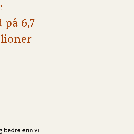
e
 på 6,7
llioner
g bedre enn vi