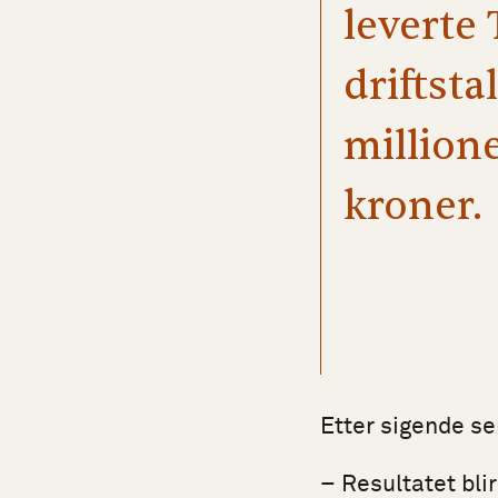
leverte
driftsta
millione
kroner.
Etter sigende ser
– Resultatet bli