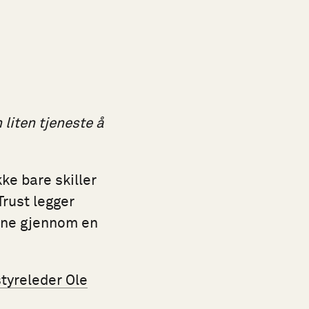
 liten tjeneste å
ke bare skiller
Trust legger
anne gjennom en
styreleder Ole