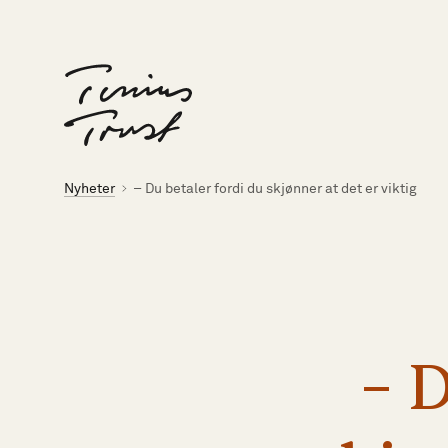
Til forsiden
Brødsmulesti
Nyheter
– Du betaler fordi du skjønner at det er viktig
–