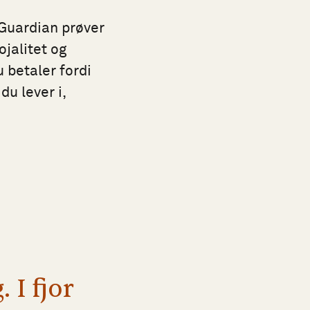
 Guardian prøver
ojalitet og
u betaler fordi
du lever i,
 I fjor