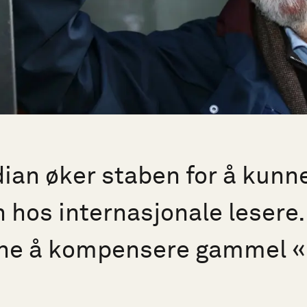
ian øker staben for å kunn
en hos internasjonale lesere
rne å kompensere gammel «