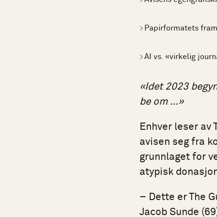
Papirformatets fram
AI vs. «virkelig journ
«Idet 2023 begynn
be om …»
Enhver leser av 
avisen seg fra k
grunnlaget for 
atypisk donasjo
– Dette er The G
Jacob Sunde
(69