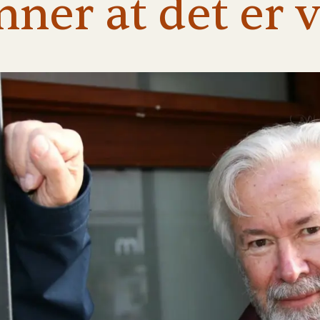
ønner
at
det
er
v