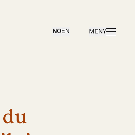
ÅPNE
NO
EN
MENY
i
du