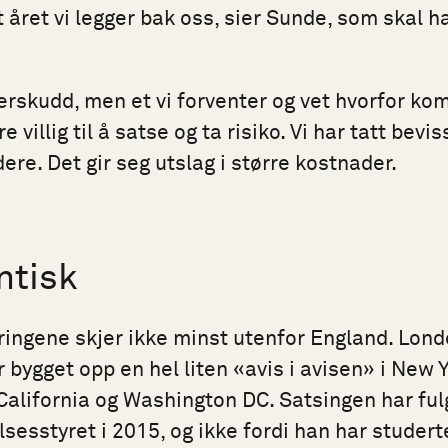
tt året vi legger bak oss, sier Sunde, som skal 
.
derskudd, men et vi forventer og vet hvorfor ko
 villig til å satse og ta risiko. Vi har tatt bevis
ere. Det gir seg utslag i større kostnader.
ntisk
ringene skjer ikke minst utenfor England. Lon
 bygget opp en hel liten «avis i avisen» i New 
 California og Washington DC. Satsingen har fu
lsesstyret i 2015, og ikke fordi han har studert