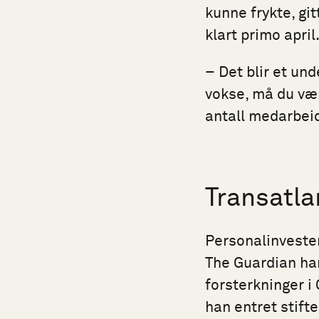
kunne frykte, gi
klart primo april
– Det blir et un
vokse, må du være
antall medarbeid
Transatla
Personalinveste
The Guardian har
forsterkninger i
han entret stifte