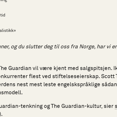
tid
alistikk»
er, og du slutter deg til oss fra Norge, har vi en
The Guardian vil være kjent med salgspitsjen. Ik
onkurrenter flest ved stiftelseseierskap. Scott 
verdens nest mest leste engelskspråklige såd
nsmodell.
uardian-tenkning og The Guardian-kultur, sier
).