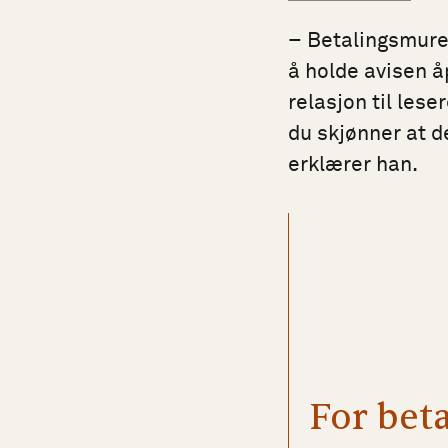
– Betalingsmurer
å holde avisen åp
relasjon til lese
du skjønner at de
erklærer han.
For beta