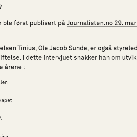
R
 ble først publisert på
Journalisten.no 29. ma
telsen Tinius, Ole Jacob Sunde, er også styreled
iftelse. I dette intervjuet snakker han om utvik
e årene :
llen
kapet
A
ning