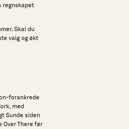
ha regnskapet
mmer. Skal du
ste valg og økt
don-forankrede
York, med
lgt Sunde siden
e Over There før