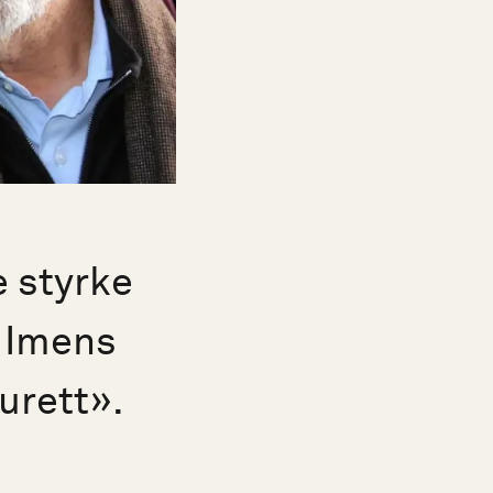
e styrke
. Imens
urett».