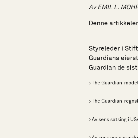
Av EMIL L. MOH
Denne artikkelen
Styreleder i Stif
Guardians eierst
Guardian de sist
The Guardian-mode
The Guardian-regns
Avisens satsing i US
Avisens egengransk