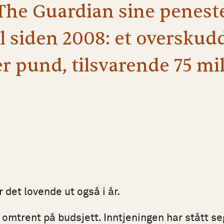
 The Guardian sine penest
ll siden 2008: et overskudd
r pund, tilsvarende 75 mi
 det lovende ut også i år.
r omtrent på budsjett. Inntjeningen har stått se