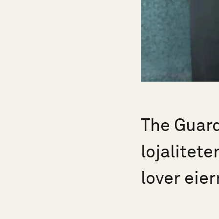
The Guard
lojalitet
lover eie