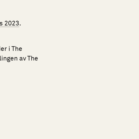
rs 2023
.
er i The
lingen av The