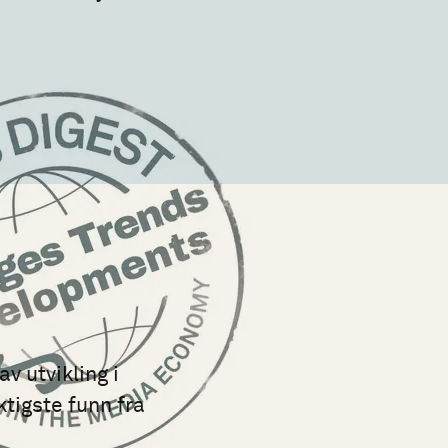
v utvikling i
tigste funn fra