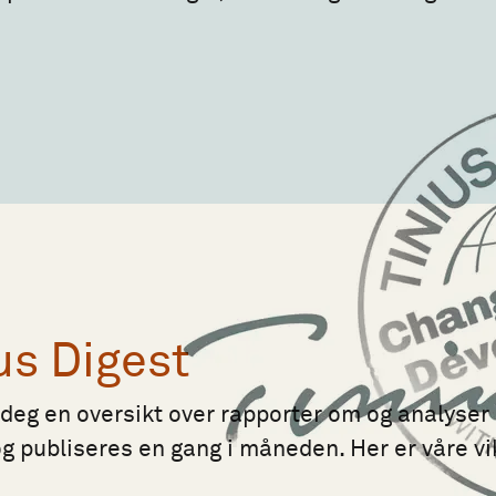
us Digest
 deg en oversikt over rapporter om og analyser a
 publiseres en gang i måneden. Her er våre vik
.