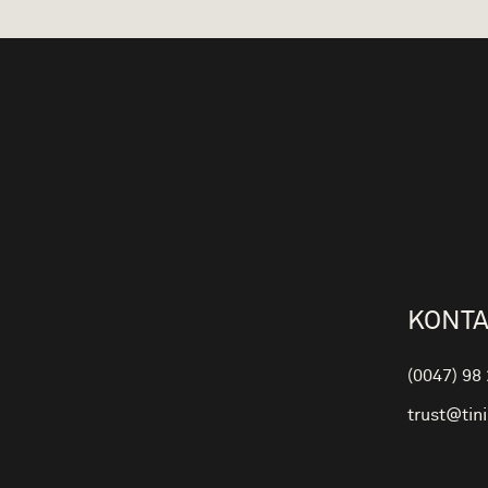
KONTA
(0047) 98
trust@tin