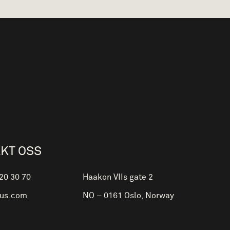
KT OSS
 20 30 70
Haakon VIIs gate 2
ius.com
NO – 0161
Oslo
,
Norway